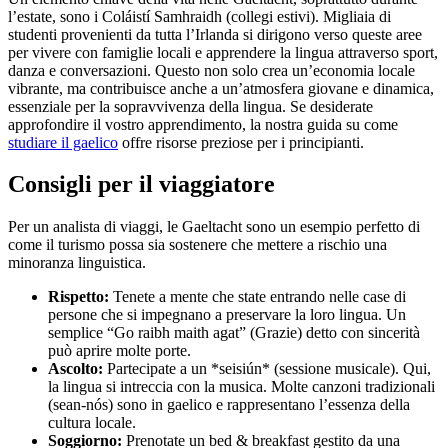
l’estate, sono i Coláistí Samhraidh (collegi estivi). Migliaia di
studenti provenienti da tutta l’Irlanda si dirigono verso queste aree
per vivere con famiglie locali e apprendere la lingua attraverso sport,
danza e conversazioni. Questo non solo crea un’economia locale
vibrante, ma contribuisce anche a un’atmosfera giovane e dinamica,
essenziale per la sopravvivenza della lingua. Se desiderate
approfondire il vostro apprendimento, la nostra guida su come
studiare il gaelico
offre risorse preziose per i principianti.
Consigli per il viaggiatore
Per un analista di viaggi, le Gaeltacht sono un esempio perfetto di
come il turismo possa sia sostenere che mettere a rischio una
minoranza linguistica.
Rispetto:
Tenete a mente che state entrando nelle case di
persone che si impegnano a preservare la loro lingua. Un
semplice “Go raibh maith agat” (Grazie) detto con sincerità
può aprire molte porte.
Ascolto:
Partecipate a un *seisiún* (sessione musicale). Qui,
la lingua si intreccia con la musica. Molte canzoni tradizionali
(sean-nós) sono in gaelico e rappresentano l’essenza della
cultura locale.
Soggiorno:
Prenotate un bed & breakfast gestito da una