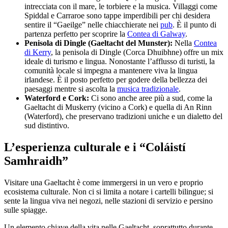
intrecciata con il mare, le torbiere e la musica. Villaggi come
Spiddal e Carraroe sono tappe imperdibili per chi desidera
sentire il “Gaeilge” nelle chiacchierate nei
pub
. È il punto di
partenza perfetto per scoprire la
Contea di Galway
.
Penisola di Dingle (Gaeltacht del Munster):
Nella
Contea
di Kerry
, la penisola di Dingle (Corca Dhuibhne) offre un mix
ideale di turismo e lingua. Nonostante l’afflusso di turisti, la
comunità locale si impegna a mantenere viva la lingua
irlandese. È il posto perfetto per godere della bellezza dei
paesaggi mentre si ascolta la
musica tradizionale
.
Waterford e Cork:
Ci sono anche aree più a sud, come la
Gaeltacht di Muskerry (vicino a Cork) e quella di An Rinn
(Waterford), che preservano tradizioni uniche e un dialetto del
sud distintivo.
L’esperienza culturale e i
“
Coláistí
Samhraidh
”
Visitare una Gaeltacht è come immergersi in un vero e proprio
ecosistema culturale. Non ci si limita a notare i cartelli bilingue; si
sente la lingua viva nei negozi, nelle stazioni di servizio e persino
sulle spiagge.
Un elemento chiave della vita nelle Gaeltacht, soprattutto durante