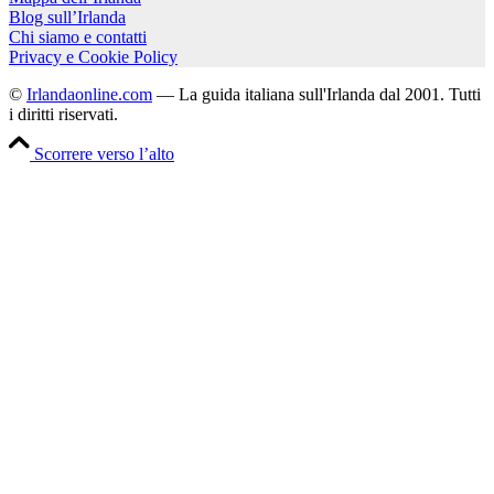
Blog sull’Irlanda
Chi siamo e contatti
Privacy e Cookie Policy
©
Irlandaonline.com
— La guida italiana sull'Irlanda dal 2001. Tutti
i diritti riservati.
Scorrere verso l’alto