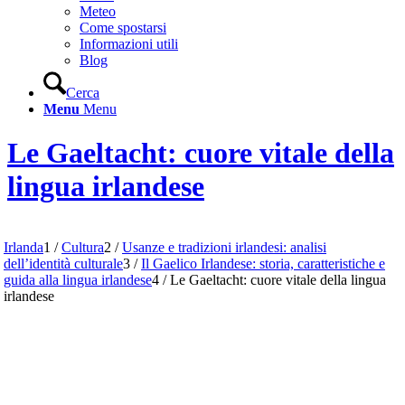
Meteo
Come spostarsi
Informazioni utili
Blog
Cerca
Menu
Menu
Le Gaeltacht: cuore vitale della
lingua irlandese
Irlanda
1
/
Cultura
2
/
Usanze e tradizioni irlandesi: analisi
dell’identità culturale
3
/
Il Gaelico Irlandese: storia, caratteristiche e
guida alla lingua irlandese
4
/
Le Gaeltacht: cuore vitale della lingua
irlandese