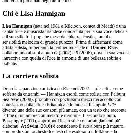
duo vocali più amati degli anni 2000.
Chi è Lisa Hannigan
Lisa Hannigan
(nata nel 1981 a Kilcloon, contea di Meath) è una
cantautrice e musicista irlandese conosciuta per la sua voce delicata
e il suo stile folk pop che mescola chitarra acustica, archi e
sensibilità melodica di grande purezza. Prima di affermarsi come
artista solista, fu per anni la partner musicale di
Damien Rice
,
collaborando ai suoi album
O
(2002) e
9
(2006), dove la sua voce si
intrecciva con quella di Rice in armonie di una bellezza sobria e
potente.
La carriera solista
Dopo la separazione artistica da Rice nel 2007 — descritta come
sofferta da entrambi — Hannigan esordì come solista con l’album
Sea Sew
(2008), prodotto con pochissimi mezzi ma accolto con
entusiasmo dalla critica britannica e irlandese. Il singolo
Lille
diventò una delle sue canzoni più amate, con un testo che racconta
la fine di un amore con metafore maritime. Il secondo album,
Passenger
(2011), approfondì il suo stile con arrangiamenti più
elaborati.
At Swim
(2016) è considerato il suo album più maturo,
con produzioni orchestrali e testi che esplorano il folklore e la