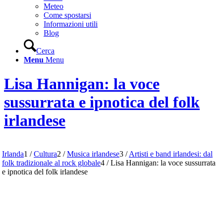
Meteo
Come spostarsi
Informazioni utili
Blog
Cerca
Menu
Menu
Lisa Hannigan: la voce
sussurrata e ipnotica del folk
irlandese
Irlanda
1
/
Cultura
2
/
Musica irlandese
3
/
Artisti e band irlandesi: dal
folk tradizionale al rock globale
4
/
Lisa Hannigan: la voce sussurrata
e ipnotica del folk irlandese