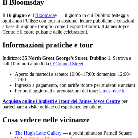
Il Bloomsday
Il
16 giugno
è il
Bloomsday
— il giorno in cui Dublino festeggia
ogni anno l’Ulisse con tour in costume, letture pubbliche e colazioni
a base di rognone (proprio come Leopold Bloom). Il James Joyce
Centre è il cuore pulsante delle celebrazioni.
Informazioni pratiche e tour
Indirizzo:
35 North Great George’s Street, Dublino 1
. Si trova a
soli 10 minuti a piedi da
O’Connell Street
.
Aperto da martedì a sabato: 10:00–17:00; domenica: 12:00–
17:00
Ingresso a pagamento, con tariffe ridotte per studenti e anziani
Per orari aggiornati e prenotazioni dei tour:
jamesjoyce.ie
Acquista online i biglietti e i tour del James Joyce Centre
per
partecipare a visite guidate ed esperienze tematiche.
Cosa vedere nelle vicinanze
The Hugh Lane Gallery
— a pochi minuti su Parnell Square