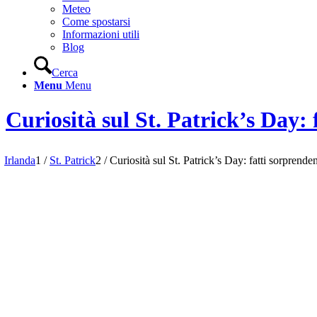
Meteo
Come spostarsi
Informazioni utili
Blog
Cerca
Menu
Menu
Curiosità sul St. Patrick’s Day: 
Irlanda
1
/
St. Patrick
2
/
Curiosità sul St. Patrick’s Day: fatti sorprendent