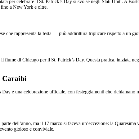
ta per celebrare il St. Patrick’s Day si svolse negli Stati Uniti. A Bos
a fino a New York e oltre.
e che rappresenta la festa — può addirittura triplicare rispetto a un gior
de il fiume di Chicago per il St. Patrick’s Day. Questa pratica, iniziata n
i Caraibi
k’s Day è una celebrazione ufficiale, con festeggiamenti che richiamano m
an parte dell’anno, ma il 17 marzo si faceva un’eccezione: la Quaresima 
 evento gioioso e conviviale.