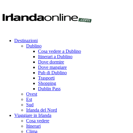
Destinazioni
Dublino
Cosa vedere a Dublino
Itinerari a Dublino
Dove dormire
Dove mangiare
Pub di Dublino
Trasporti
Shopping
Dublin Pass
Ovest
Est
Sud
Irlanda del Nord
Viaggiare in Irlanda
Cosa vedere
Itinerari
Clima