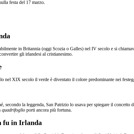
sulla festa del 17 marzo.
anda
babilmente in Britannia (oggi Scozia o Galles) nel IV secolo e si chiama
nvertire gli irlandesi al cristianesimo.
e
 Solo nel XIX secolo il verde è diventato il colore predominante nei fest
é, secondo la leggenda, San Patrizio lo usava per spiegare il concetto della
n
quadrifoglio
porti ancora più fortuna.
 fu in Irlanda