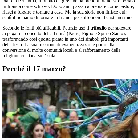
Nato in Britannia, fu rapito da giovane da predoni irlandesi e portato
in Irlanda come schiavo. Dopo anni passati a lavorare come pastore,
riuscì a fuggire e tornare a casa. Ma la sua storia non finisce qui:
sentì il richiamo di tornare in Irlanda per diffondere il cristianesimo.
Secondo le fonti più affidabili, Patrizio usò il
trifoglio
per spiegare
ai pagani il concetto della Trinità (Padre, Figlio e Spirito Santo),
trasformando così questa pianta in uno dei simboli più importanti
della festa. La sua missione di evangelizzazione portò alla
conversione di molte comunità locali e al rafforzamento della
religione cristiana sull’isola.
Perché il 17 marzo?