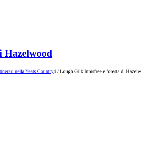
 di Hazelwood
tinerari nella Yeats Country
4
/
Lough Gill: Innisfree e foresta di Hazel