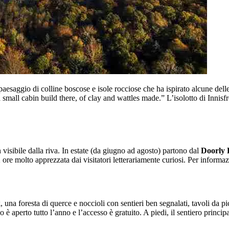
 paesaggio di colline boscose e isole rocciose che ha ispirato alcune de
 small cabin build there, of clay and wattles made.” L’isolotto di Inni
 visibile dalla riva. In estate (da giugno ad agosto) partono dal
Doorly 
2 ore molto apprezzata dai visitatori letterariamente curiosi. Per informaz
k
, una foresta di querce e noccioli con sentieri ben segnalati, tavoli da p
o è aperto tutto l’anno e l’accesso è gratuito. A piedi, il sentiero princi