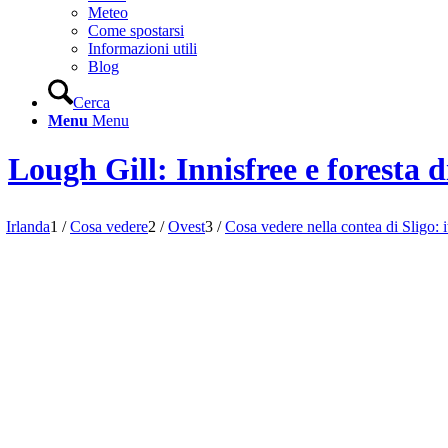
Meteo
Come spostarsi
Informazioni utili
Blog
Cerca
Menu
Menu
Lough Gill: Innisfree e foresta
Irlanda
1
/
Cosa vedere
2
/
Ovest
3
/
Cosa vedere nella contea di Sligo: i