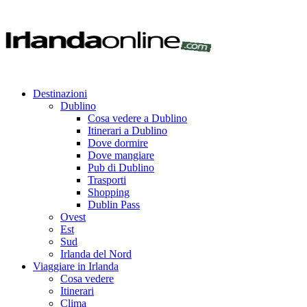
Destinazioni
Dublino
Cosa vedere a Dublino
Itinerari a Dublino
Dove dormire
Dove mangiare
Pub di Dublino
Trasporti
Shopping
Dublin Pass
Ovest
Est
Sud
Irlanda del Nord
Viaggiare in Irlanda
Cosa vedere
Itinerari
Clima