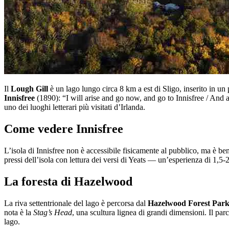
Il
Lough Gill
è un lago lungo circa 8 km a est di Sligo, inserito in un
Innisfree
(1890): “I will arise and go now, and go to Innisfree / And a
uno dei luoghi letterari più visitati d’Irlanda.
Come vedere Innisfree
L’isola di Innisfree non è accessibile fisicamente al pubblico, ma è ben
pressi dell’isola con lettura dei versi di Yeats — un’esperienza di 1,5-
La foresta di Hazelwood
La riva settentrionale del lago è percorsa dal
Hazelwood Forest Par
nota è la
Stag’s Head
, una scultura lignea di grandi dimensioni. Il parc
lago.