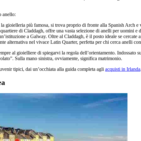
o anello:
a gioielleria più famosa, si trova proprio di fronte alla Spanish Arch e 
uartiere di Claddagh, offre una vasta selezione di anelli per uomini e d
n’istituzione a Galway. Oltre al Claddagh, è il posto ideale se cercate a
te alternativa nel vivace Latin Quarter, perfetta per chi cerca anelli con
e al gioielliere di spiegarvi la regola dell’orientamento. Indossato sul
nvolato”. Sulla mano sinistra, ovviamente, significa matrimonio.
uvenir tipici, dai un’occhiata alla guida completa agli
acquisti in Irlanda
ea