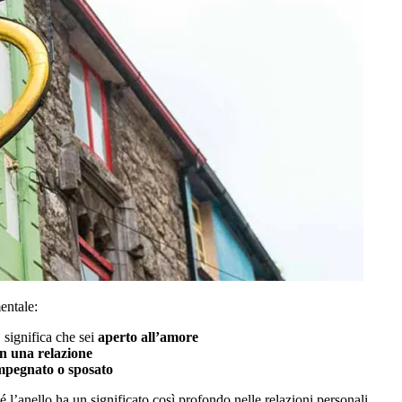
entale:
, significa che sei
aperto all’amore
in una relazione
mpegnato o sposato
l’anello ha un significato così profondo nelle relazioni personali.