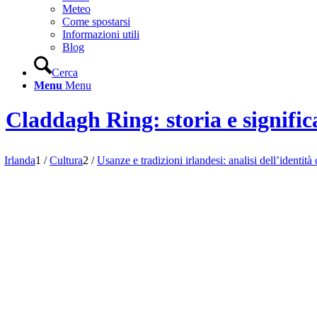
Meteo
Come spostarsi
Informazioni utili
Blog
Cerca
Menu
Menu
Claddagh Ring: storia e significa
Irlanda
1
/
Cultura
2
/
Usanze e tradizioni irlandesi: analisi dell’identità 