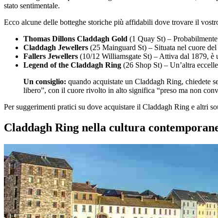
stato sentimentale.
Ecco alcune delle botteghe storiche più affidabili dove trovare il vostr
Thomas Dillons Claddagh Gold
(1 Quay St) – Probabilmente l
Claddagh Jewellers
(25 Mainguard St) – Situata nel cuore del q
Fallers Jewellers
(10/12 Williamsgate St) – Attiva dal 1879, è u
Legend of the Claddagh Ring
(26 Shop St) – Un’altra eccellen
Un consiglio:
quando acquistate un Claddagh Ring, chiedete sempr
libero”, con il cuore rivolto in alto significa “preso ma non co
Per suggerimenti pratici su dove acquistare il Claddagh Ring e altri so
Claddagh Ring nella cultura contemporan