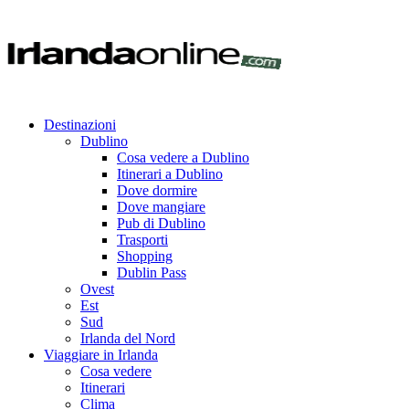
Destinazioni
Dublino
Cosa vedere a Dublino
Itinerari a Dublino
Dove dormire
Dove mangiare
Pub di Dublino
Trasporti
Shopping
Dublin Pass
Ovest
Est
Sud
Irlanda del Nord
Viaggiare in Irlanda
Cosa vedere
Itinerari
Clima