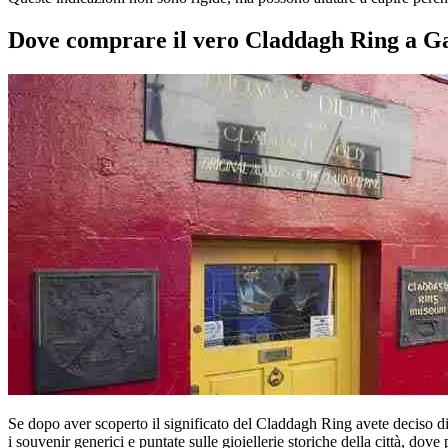
Dove comprare il vero Claddagh Ring a G
Se dopo aver scoperto il significato del Claddagh Ring avete deciso di
i souvenir generici e puntate sulle gioiellerie storiche della città, dove