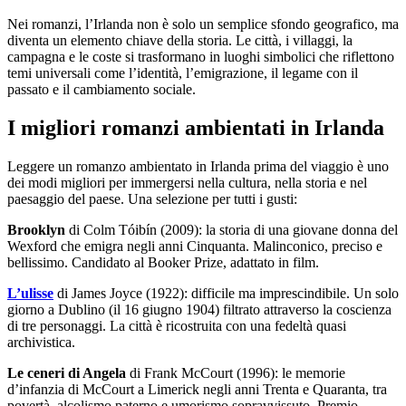
Nei romanzi, l’Irlanda non è solo un semplice sfondo geografico, ma
diventa un elemento chiave della storia. Le città, i villaggi, la
campagna e le coste si trasformano in luoghi simbolici che riflettono
temi universali come l’identità, l’emigrazione, il legame con il
passato e il cambiamento sociale.
I migliori romanzi ambientati in Irlanda
Leggere un romanzo ambientato in Irlanda prima del viaggio è uno
dei modi migliori per immergersi nella cultura, nella storia e nel
paesaggio del paese. Una selezione per tutti i gusti:
Brooklyn
di Colm Tóibín (2009): la storia di una giovane donna del
Wexford che emigra negli anni Cinquanta. Malinconico, preciso e
bellissimo. Candidato al Booker Prize, adattato in film.
L’ulisse
di James Joyce (1922): difficile ma imprescindibile. Un solo
giorno a Dublino (il 16 giugno 1904) filtrato attraverso la coscienza
di tre personaggi. La città è ricostruita con una fedeltà quasi
archivistica.
Le ceneri di Angela
di Frank McCourt (1996): le memorie
d’infanzia di McCourt a Limerick negli anni Trenta e Quaranta, tra
povertà, alcolismo paterno e umorismo sopravvissuto. Premio