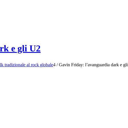
rk e gli U2
olk tradizionale al rock globale
4
/
Gavin Friday: l’avanguardia dark e gl