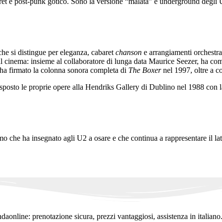
ret e post-punk gotico. Sono la versione “malata” e underground degli 
che si distingue per eleganza, cabaret
chanson
e arrangiamenti orchestr
al cinema: insieme al collaboratore di lunga data Maurice Seezer, ha com
 ha firmato la colonna sonora completa di
The Boxer
nel 1997, oltre a 
 esposto le proprie opere alla Hendriks Gallery di Dublino nel 1988 con 
mo che ha insegnato agli U2 a osare e che continua a rappresentare il la
ndaonline: prenotazione sicura, prezzi vantaggiosi, assistenza in italiano