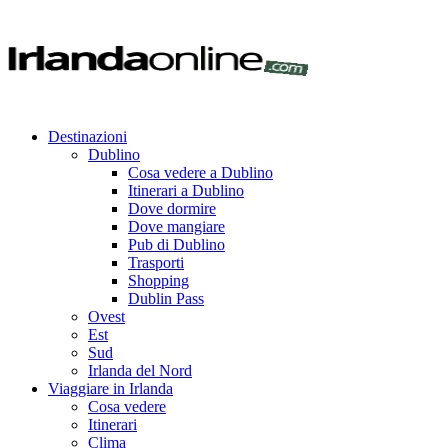
Destinazioni
Dublino
Cosa vedere a Dublino
Itinerari a Dublino
Dove dormire
Dove mangiare
Pub di Dublino
Trasporti
Shopping
Dublin Pass
Ovest
Est
Sud
Irlanda del Nord
Viaggiare in Irlanda
Cosa vedere
Itinerari
Clima