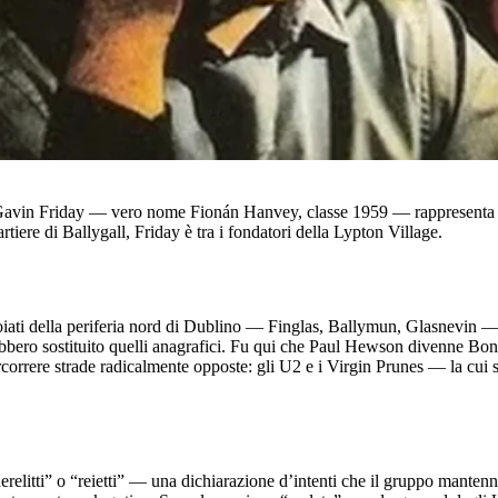
 Gavin Friday — vero nome Fionán Hanvey, classe 1959 — rappresenta l’
tiere di Ballygall, Friday è tra i fondatori della Lypton Village.
iati della periferia nord di Dublino — Finglas, Ballymun, Glasnevin — i
rebbero sostituito quelli anagrafici. Fu qui che Paul Hewson divenne 
correre strade radicalmente opposte: gli U2 e i Virgin Prunes — la cui 
relitti” o “reietti” — una dichiarazione d’intenti che il gruppo mantenne