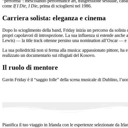
“performa”: mescolando performance art, trasgressione sessuale, caba
come
If I Die, I Die
, prima di sciogliersi nel 1986.
Carriera solista: eleganza e cinema
Dopo lo scioglimento della band, Friday inizia un percorso da solista 
propri capolavori di introspezione. La sua influenza si estende anche 
Lewis) — la title track ottenne persino una nomination all’Oscar — e
La sua poliedricità non si ferma alla musica: appassionato pittore, ha
realizzato un documentario sui rifugiati del Kosovo.
Il ruolo di mentore
Gavin Friday è il “saggio folle” della scena musicale di Dublino, l’uo
Pianifica il tuo viaggio in Irlanda con le esperienze selezionate da Irla