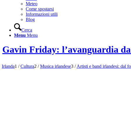
Meteo
Come spostarsi
Informazioni utili
Blog
Cerca
Menu
Menu
Gavin Friday: l’avanguardia da
Irlanda
1
/
Cultura
2
/
Musica irlandese
3
/
Artisti e band irlandesi: dal f