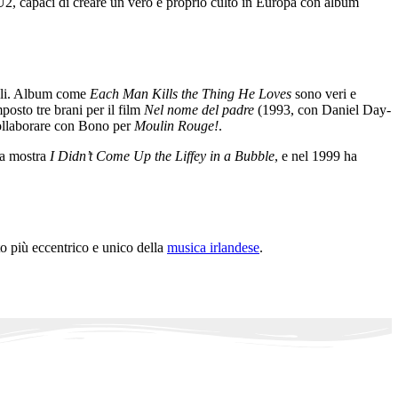
U2, capaci di creare un vero e proprio culto in Europa con album
ali. Album come
Each Man Kills the Thing He Loves
sono veri e
posto tre brani per il film
Nel nome del padre
(1993, con Daniel Day-
collaborare con Bono per
Moulin Rouge!
.
la mostra
I Didn’t Come Up the Liffey in a Bubble
, e nel 1999 ha
to più eccentrico e unico della
musica irlandese
.
.