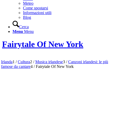
Meteo
Come spostarsi
Informazioni utili
Blog
Cerca
Menu
Menu
Fairytale Of New York
Irlanda
1
/
Cultura
2
/
Musica irlandese
3
/
Canzoni irlandesi: le più
famose da cantare
4
/
Fairytale Of New York