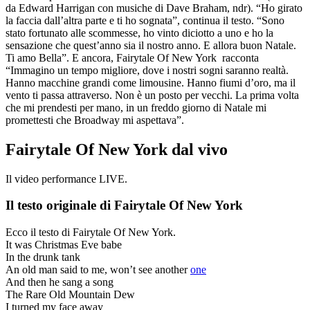
da Edward Harrigan con musiche di Dave Braham, ndr). “Ho girato
la faccia dall’altra parte e ti ho sognata”, continua il testo. “Sono
stato fortunato alle scommesse, ho vinto diciotto a uno e ho la
sensazione che quest’anno sia il nostro anno. E allora buon Natale.
Ti amo Bella”. E ancora, Fairytale Of New York racconta
“Immagino un tempo migliore, dove i nostri sogni saranno realtà.
Hanno macchine grandi come limousine. Hanno fiumi d’oro, ma il
vento ti passa attraverso. Non è un posto per vecchi. La prima volta
che mi prendesti per mano, in un freddo giorno di Natale mi
promettesti che Broadway mi aspettava”.
Fairytale Of New York dal vivo
Il video performance LIVE.
Il testo originale di Fairytale Of New York
Ecco il testo di Fairytale Of New York.
It was Christmas Eve babe
In the drunk tank
An old man said to me, won’t see another
one
And then he sang a song
The Rare Old Mountain Dew
I turned my face away