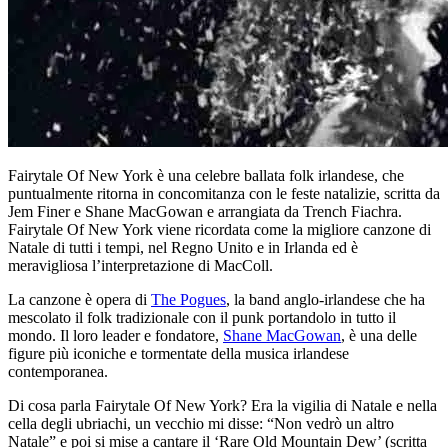
Fairytale Of New York è una celebre ballata folk irlandese, che
puntualmente ritorna in concomitanza con le feste natalizie, scritta da
Jem Finer e Shane MacGowan e arrangiata da Trench Fiachra.
Fairytale Of New York viene ricordata come la migliore canzone di
Natale di tutti i tempi, nel Regno Unito e in Irlanda ed è
meravigliosa l’interpretazione di MacColl.
La canzone è opera di
The Pogues
, la band anglo-irlandese che ha
mescolato il folk tradizionale con il punk portandolo in tutto il
mondo. Il loro leader e fondatore,
Shane MacGowan
, è una delle
figure più iconiche e tormentate della musica irlandese
contemporanea.
Di cosa parla Fairytale Of New York? Era la vigilia di Natale e nella
cella degli ubriachi, un vecchio mi disse: “Non vedrò un altro
Natale” e poi si mise a cantare il ‘Rare Old Mountain Dew’ (scritta