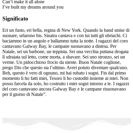
Can’t make it all alone
I’ve built my dreams around you
Significato
Eri un fusto, eri bella, regina di New York. Quando la band smise di
suonare, urlarono bis. Sinatra cantava e con lui tutti gli ubriachi. Ci
baciammo in un angolo e ballammo tutta la notte. I ragazzi del coro
cantavano Galway Bay, le campane suonavano a distesa. Per
Natale, sei un barbone, un teppista. Sei una vecchia puttana drogata
lì sdraiata sul letto, come morta, a sbavare. Sei uno stronzo, sei un
verme. Un pidocchioso frocio da niente. Buon Natale coglione,
prego Dio che questo sia l’ultimo. Avrei potuto diventare qualcuno.
Beh, questo è vero di ognuno, mi hai rubato i sogni. Fin dal primo
momento li ho fatti miei, Tesoro li ho custoditi insieme ai miei. Non
posso farcela da solo, ho costruito i miei sogni intorno a te. I ragazzi
del coro cantavano ancora Galway Bay e le campane risuonavano
per il giorno di Natale”.