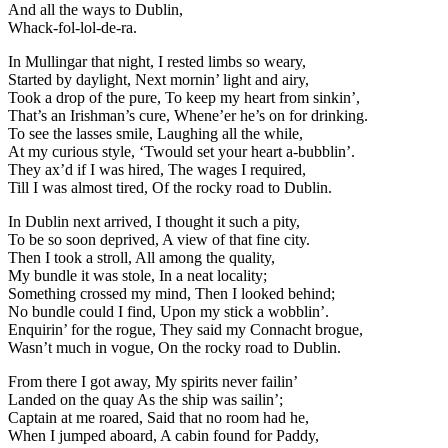
And all the ways to Dublin,
Whack-fol-lol-de-ra.
In Mullingar that night, I rested limbs so weary,
Started by daylight, Next mornin’ light and airy,
Took a drop of the pure, To keep my heart from sinkin’,
That’s an Irishman’s cure, Whene’er he’s on for drinking.
To see the lasses smile, Laughing all the while,
At my curious style, ‘Twould set your heart a-bubblin’.
They ax’d if I was hired, The wages I required,
Till I was almost tired, Of the rocky road to Dublin.
In Dublin next arrived, I thought it such a pity,
To be so soon deprived, A view of that fine city.
Then I took a stroll, All among the quality,
My bundle it was stole, In a neat locality;
Something crossed my mind, Then I looked behind;
No bundle could I find, Upon my stick a wobblin’.
Enquirin’ for the rogue, They said my Connacht brogue,
Wasn’t much in vogue, On the rocky road to Dublin.
From there I got away, My spirits never failin’
Landed on the quay As the ship was sailin’;
Captain at me roared, Said that no room had he,
When I jumped aboard, A cabin found for Paddy,