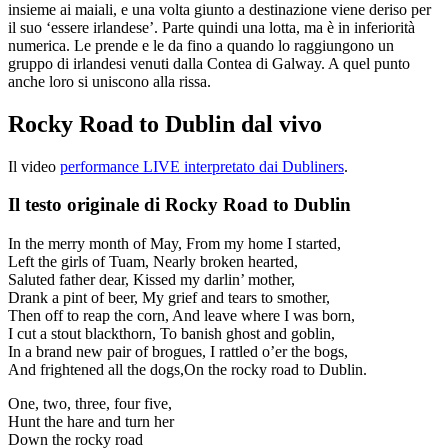
insieme ai maiali, e una volta giunto a destinazione viene deriso per
il suo ‘essere irlandese’. Parte quindi una lotta, ma è in inferiorità
numerica. Le prende e le da fino a quando lo raggiungono un
gruppo di irlandesi venuti dalla Contea di Galway. A quel punto
anche loro si uniscono alla rissa.
Rocky Road to Dublin dal vivo
Il video
performance LIVE interpretato dai Dubliners
.
Il testo originale di Rocky Road to Dublin
In the merry month of May, From my home I started,
Left the girls of Tuam, Nearly broken hearted,
Saluted father dear, Kissed my darlin’ mother,
Drank a pint of beer, My grief and tears to smother,
Then off to reap the corn, And leave where I was born,
I cut a stout blackthorn, To banish ghost and goblin,
In a brand new pair of brogues, I rattled o’er the bogs,
And frightened all the dogs,On the rocky road to Dublin.
One, two, three, four five,
Hunt the hare and turn her
Down the rocky road