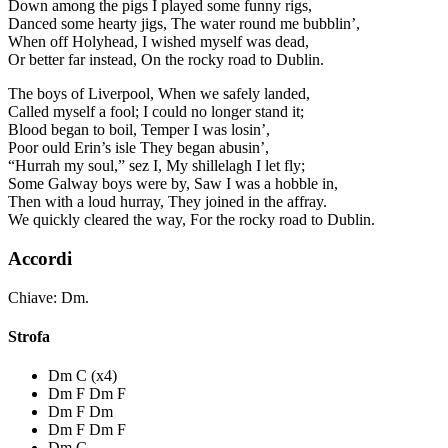
Down among the pigs I played some funny rigs,
Danced some hearty jigs, The water round me bubblin’,
When off Holyhead, I wished myself was dead,
Or better far instead, On the rocky road to Dublin.
The boys of Liverpool, When we safely landed,
Called myself a fool; I could no longer stand it;
Blood began to boil, Temper I was losin’,
Poor ould Erin’s isle They began abusin’,
“Hurrah my soul,” sez I, My shillelagh I let fly;
Some Galway boys were by, Saw I was a hobble in,
Then with a loud hurray, They joined in the affray.
We quickly cleared the way, For the rocky road to Dublin.
Accordi
Chiave: Dm.
Strofa
Dm C (x4)
Dm F Dm F
Dm F Dm
Dm F Dm F
Dm C