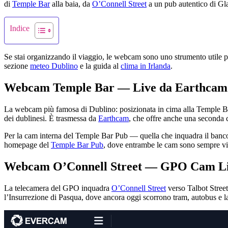
di
Temple Bar
alla baia, da
O’Connell Street
a un pub autentico di Glasn
Indice
Se stai organizzando il viaggio, le webcam sono uno strumento utile per 
sezione
meteo Dublino
e la guida al
clima in Irlanda
.
Webcam Temple Bar — Live da Earthcam
La webcam più famosa di Dublino: posizionata in cima alla Temple Bar Ph
dei dublinesi. È trasmessa da
Earthcam
, che offre anche una seconda 
Per la cam interna del Temple Bar Pub — quella che inquadra il bancon
homepage del
Temple Bar Pub
, dove entrambe le cam sono sempre visi
Webcam O’Connell Street — GPO Cam L
La telecamera del GPO inquadra
O’Connell Street
verso Talbot Street
l’Insurrezione di Pasqua, dove ancora oggi scorrono tram, autobus e l