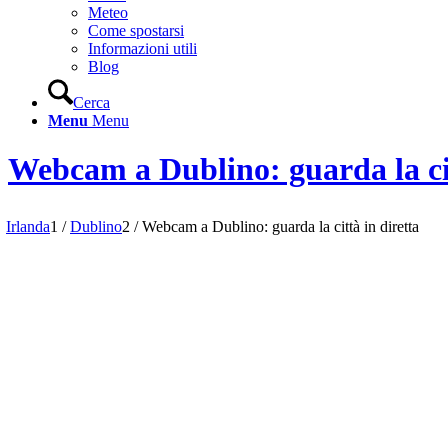
Meteo
Come spostarsi
Informazioni utili
Blog
Cerca
Menu
Menu
Webcam a Dublino: guarda la cit
Irlanda
1
/
Dublino
2
/
Webcam a Dublino: guarda la città in diretta