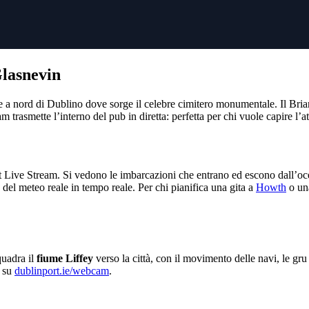
lasnevin
ale a nord di Dublino dove sorge il celebre cimitero monumentale. Il Bria
 trasmette l’interno del pub in diretta: perfetta per chi vuole capire l’
 Live Stream. Si vedono le imbarcazioni che entrano ed escono dall’ocea
a del meteo reale in tempo reale. Per chi pianifica una gita a
Howth
o una
quadra il
fiume Liffey
verso la città, con il movimento delle navi, le gru
i su
dublinport.ie/webcam
.