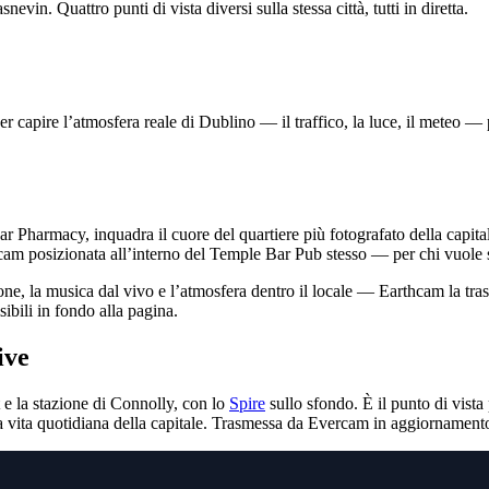
evin. Quattro punti di vista diversi sulla stessa città, tutti in diretta.
capire l’atmosfera reale di Dublino — il traffico, la luce, il meteo — pr
armacy, inquadra il cuore del quartiere più fotografato della capitale. Si
cam posizionata all’interno del Temple Bar Pub stesso — per chi vuole se
e, la musica dal vivo e l’atmosfera dentro il locale — Earthcam la tra
bili in fondo alla pagina.
ive
 e la stazione di Connolly, con lo
Spire
sullo sfondo. È il punto di vista 
a vita quotidiana della capitale. Trasmessa da Evercam in aggiornament