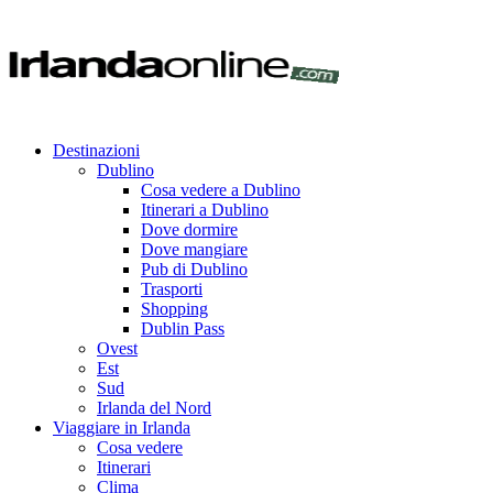
Destinazioni
Dublino
Cosa vedere a Dublino
Itinerari a Dublino
Dove dormire
Dove mangiare
Pub di Dublino
Trasporti
Shopping
Dublin Pass
Ovest
Est
Sud
Irlanda del Nord
Viaggiare in Irlanda
Cosa vedere
Itinerari
Clima