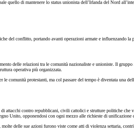
le quello di mantenere lo status unionista dell’Irlanda del Nord all’inte
che del conflitto, portando avanti operazioni armate e influenzando la p
mento delle relazioni tra le comunità nazionaliste e unioniste. Il gruppo 
ttura operativa più organizzata.
er le comunità protestanti, ma col passare del tempo è diventata una delle
di attacchi contro repubblicani, civili cattolici e strutture politiche ch
egno Unito, opponendosi con ogni mezzo alle richieste di unificazione 
lte delle sue azioni furono viste come atti di violenza settaria, contri