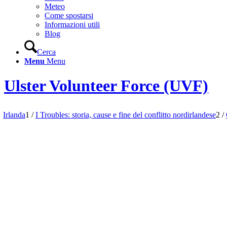
Meteo
Come spostarsi
Informazioni utili
Blog
Cerca
Menu
Menu
Ulster Volunteer Force (UVF)
Irlanda
1
/
I Troubles: storia, cause e fine del conflitto nordirlandese
2
/