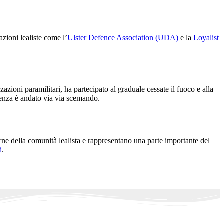
zioni lealiste come l’
Ulster Defence Association (UDA)
e la
Loyalist
zioni paramilitari, ha partecipato al graduale cessate il fuoco e alla
olenza è andato via via scemando.
erne della comunità lealista e rappresentano una parte importante del
i
.