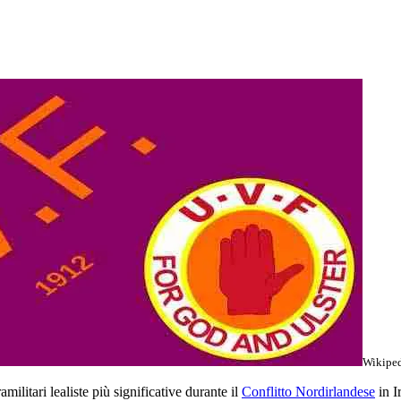
Wikipe
militari lealiste più significative durante il
Conflitto Nordirlandese
in I