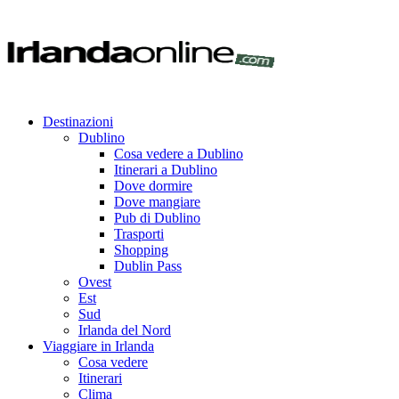
Destinazioni
Dublino
Cosa vedere a Dublino
Itinerari a Dublino
Dove dormire
Dove mangiare
Pub di Dublino
Trasporti
Shopping
Dublin Pass
Ovest
Est
Sud
Irlanda del Nord
Viaggiare in Irlanda
Cosa vedere
Itinerari
Clima