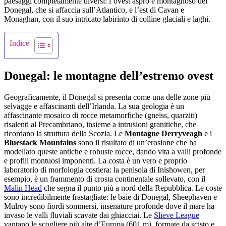
paesaggi completamente diversi: l’ovest aspro e montagnoso del
Donegal, che si affaccia sull’Atlantico, e l’est di Cavan e
Monaghan, con il suo intricato labirinto di colline glaciali e laghi.
Indice
Donegal: le montagne dell’estremo ovest
Geograficamente, il Donegal si presenta come una delle zone più
selvagge e affascinanti dell’Irlanda. La sua geologia è un
affascinante mosaico di rocce metamorfiche (gneiss, quarziti)
risalenti al Precambriano, insieme a intrusioni granitiche, che
ricordano la struttura della Scozia. Le
Montagne Derryveagh
e i
Bluestack Mountains
sono il risultato di un’erosione che ha
modellato queste antiche e robuste rocce, dando vita a valli profonde
e profili montuosi imponenti. La costa è un vero e proprio
laboratorio di morfologia costiera: la penisola di Inishowen, per
esempio, è un frammento di crosta continentale sollevato, con il
Malin Head
che segna il punto più a nord della Repubblica. Le coste
sono incredibilmente frastagliate: le baie di Donegal, Sheephaven e
Mulroy sono fiordi sommersi, insenature profonde dove il mare ha
invaso le valli fluviali scavate dai ghiacciai. Le
Slieve League
vantano le scogliere più alte d’Europa (601 m), formate da scisto e