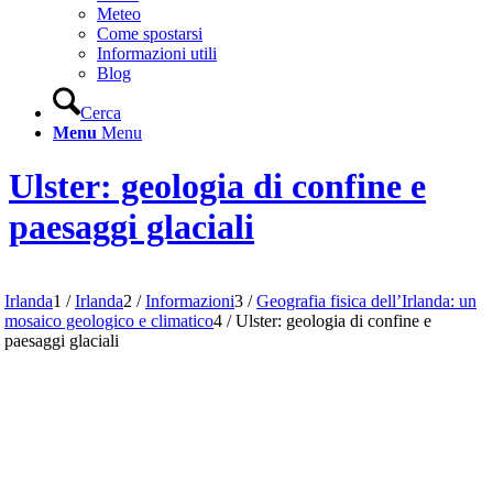
Meteo
Come spostarsi
Informazioni utili
Blog
Cerca
Menu
Menu
Ulster: geologia di confine e
paesaggi glaciali
Irlanda
1
/
Irlanda
2
/
Informazioni
3
/
Geografia fisica dell’Irlanda: un
mosaico geologico e climatico
4
/
Ulster: geologia di confine e
paesaggi glaciali