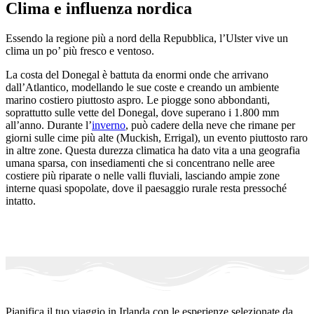
Clima e influenza nordica
Essendo la regione più a nord della Repubblica, l’Ulster vive un
clima un po’ più fresco e ventoso.
La costa del Donegal è battuta da enormi onde che arrivano
dall’Atlantico, modellando le sue coste e creando un ambiente
marino costiero piuttosto aspro. Le piogge sono abbondanti,
soprattutto sulle vette del Donegal, dove superano i 1.800 mm
all’anno. Durante l’
inverno
, può cadere della neve che rimane per
giorni sulle cime più alte (Muckish, Errigal), un evento piuttosto raro
in altre zone. Questa durezza climatica ha dato vita a una geografia
umana sparsa, con insediamenti che si concentrano nelle aree
costiere più riparate o nelle valli fluviali, lasciando ampie zone
interne quasi spopolate, dove il paesaggio rurale resta pressoché
intatto.
Pianifica il tuo viaggio in Irlanda con le esperienze selezionate da