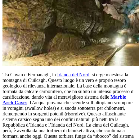
Tra Cavan e Fermanagh, in
Irlanda del Nord
, si erge maestosa la
montagna di Cuilcagh. Questo luogo è un vero e proprio tesoro
geologico di rilevanza internazionale. La base della montagna è
formata da calcare carbonifero, che ha subito un intenso processo di
carsificazione, dando vita al meraviglioso sistema delle
Marble
Arch Caves
. L’acqua piovana che scende sull’altopiano scompare
in voragini (swallow holes) e si snoda sottoterra per chilometri,
riemergendo in sorgenti potenti (risorgive). Questo affascinante
sistema carsico segna uno dei confini naturali più netti tra la
Repubblica d’Irlanda e l’Irlanda del Nord. La cima del Cuilcagh,
però, è avvolta da una torbiera di blanket attiva, che continua a
formarsi anche oggi. Questa torbiera funge da “sbocco” del sistema