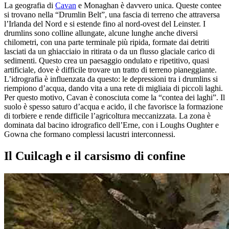
La geografia di
Cavan
e Monaghan è davvero unica. Queste contee
si trovano nella “Drumlin Belt”, una fascia di terreno che attraversa
l’Irlanda del Nord e si estende fino al nord-ovest del Leinster. I
drumlins sono colline allungate, alcune lunghe anche diversi
chilometri, con una parte terminale più ripida, formate dai detriti
lasciati da un ghiacciaio in ritirata o da un flusso glaciale carico di
sedimenti. Questo crea un paesaggio ondulato e ripetitivo, quasi
artificiale, dove è difficile trovare un tratto di terreno pianeggiante.
L’idrografia è influenzata da questo: le depressioni tra i drumlins si
riempiono d’acqua, dando vita a una rete di migliaia di piccoli laghi.
Per questo motivo, Cavan è conosciuta come la “contea dei laghi”. Il
suolo è spesso saturo d’acqua e acido, il che favorisce la formazione
di torbiere e rende difficile l’agricoltura meccanizzata. La zona è
dominata dal bacino idrografico dell’Erne, con i Loughs Oughter e
Gowna che formano complessi lacustri interconnessi.
Il Cuilcagh e il carsismo di confine