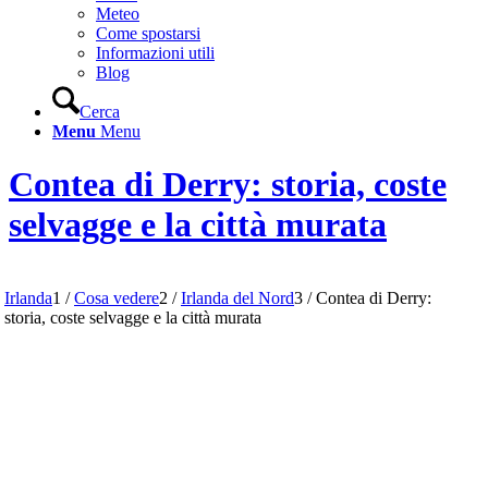
Meteo
Come spostarsi
Informazioni utili
Blog
Cerca
Menu
Menu
Contea di Derry: storia, coste
selvagge e la città murata
Irlanda
1
/
Cosa vedere
2
/
Irlanda del Nord
3
/
Contea di Derry:
storia, coste selvagge e la città murata