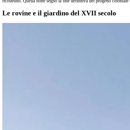
ricostruito. Quella notte segnò la fine definitiva del progetto colonial
Le rovine e il giardino del XVII secolo