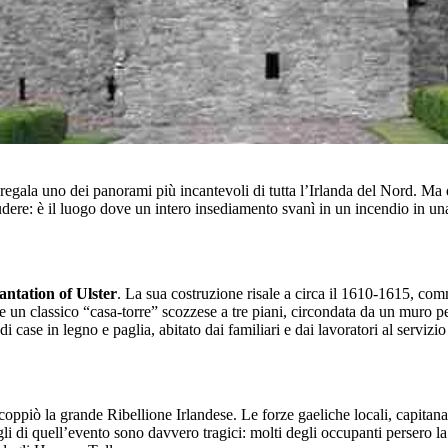
 regala uno dei panorami più incantevoli di tutta l’Irlanda del Nord. Ma d
rudere: è il luogo dove un intero insediamento svanì in un incendio in un
antation of Ulster
. La sua costruzione risale a circa il 1610-1615, co
e un classico “casa-torre” scozzese a tre piani, circondata da un muro per
 di case in legno e paglia, abitato dai familiari e dai lavoratori al serv
coppiò la grande Ribellione Irlandese. Le forze gaeliche locali, capitan
agli di quell’evento sono davvero tragici: molti degli occupanti persero la