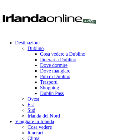
Destinazioni
Dublino
Cosa vedere a Dublino
Itinerari a Dublino
Dove dormire
Dove mangiare
Pub di Dublino
Trasporti
Shopping
Dublin Pass
Ovest
Est
Sud
Irlanda del Nord
Viaggiare in Irlanda
Cosa vedere
Itinerari
Clima