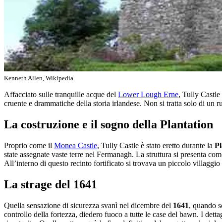
Kenneth Allen, Wikipedia
Affacciato sulle tranquille acque del
Lower Lough Erne
, Tully Castle
cruente e drammatiche della storia irlandese. Non si tratta solo di un 
La costruzione e il sogno della Plantation
Proprio come il
Monea Castle
, Tully Castle è stato eretto durante la
Pl
state assegnate vaste terre nel Fermanagh. La struttura si presenta com
All’interno di questo recinto fortificato si trovava un piccolo villaggio
La strage del 1641
Quella sensazione di sicurezza svanì nel dicembre del
1641
, quando s
controllo della fortezza, diedero fuoco a tutte le case del bawn. I dett