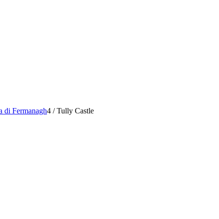
ea di Fermanagh
4
/
Tully Castle