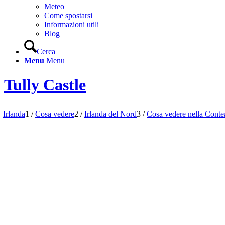
Meteo
Come spostarsi
Informazioni utili
Blog
Cerca
Menu
Menu
Tully Castle
Irlanda
1
/
Cosa vedere
2
/
Irlanda del Nord
3
/
Cosa vedere nella Cont