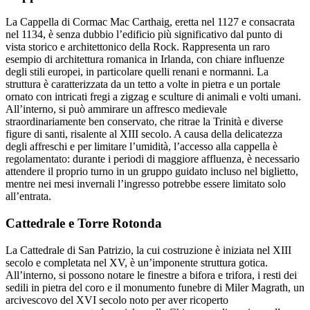
La Cappella di Cormac Mac Carthaig, eretta nel 1127 e consacrata
nel 1134, è senza dubbio l’edificio più significativo dal punto di
vista storico e architettonico della Rock. Rappresenta un raro
esempio di architettura romanica in Irlanda, con chiare influenze
degli stili europei, in particolare quelli renani e normanni. La
struttura è caratterizzata da un tetto a volte in pietra e un portale
ornato con intricati fregi a zigzag e sculture di animali e volti umani.
All’interno, si può ammirare un affresco medievale
straordinariamente ben conservato, che ritrae la Trinità e diverse
figure di santi, risalente al XIII secolo. A causa della delicatezza
degli affreschi e per limitare l’umidità, l’accesso alla cappella è
regolamentato: durante i periodi di maggiore affluenza, è necessario
attendere il proprio turno in un gruppo guidato incluso nel biglietto,
mentre nei mesi invernali l’ingresso potrebbe essere limitato solo
all’entrata.
Cattedrale e Torre Rotonda
La Cattedrale di San Patrizio, la cui costruzione è iniziata nel XIII
secolo e completata nel XV, è un’imponente struttura gotica.
All’interno, si possono notare le finestre a bifora e trifora, i resti dei
sedili in pietra del coro e il monumento funebre di Miler Magrath, un
arcivescovo del XVI secolo noto per aver ricoperto