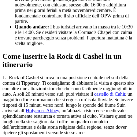
notevolmente, con chiusura spesso alle 16:00 o addirittura
prima nei giorni feriali a metà novembre/dicembre. È
fondamentale controllare il sito ufficiale dell’OPW prima di
partire.
Quando andare:
I bus turistici arrivano in massa tra le 10:30
e le 14:00. Se desideri visitare la Cormac’s Chapel con calma
e trovare parcheggio senza problemi, l’apertura mattutina è la
scelta migliore.
Come inserire la Rock di Cashel in un
itinerario
La Rock of Cashel si trova in una posizione centrale nel sud della
contea di Tipperary. Ti consigliamo di abbinare la visita a questo sito
con altre due attrazioni storiche che sono facilmente raggiungibili in
auto. A soli 20 minuti verso sud, puoi visitare il
castello di Cahir
, un
magnifico forte normanno che si erge su un’isola fluviale. Se invece
ti sposti di 15 minuti verso nord, lungo le sponde del fiume Suir,
arriverai all’
Holycross Abbey
, un’abbazia cistercense medievale
splendidamente restaurata e tornata attiva al culto. Visitare questi tre
luoghi nella stessa giornata ti offre un quadro completo
dell’architettura e della storia religiosa della regione, senza dover
ripetere gli spostamenti verso le stesse aree.