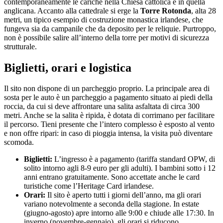
contemporaneamente le cariche nella Chiesa cattolica e in quella
anglicana. Accanto alla cattedrale si erge la
Torre Rotonda
, alta 28
metri, un tipico esempio di costruzione monastica irlandese, che
fungeva sia da campanile che da deposito per le reliquie. Purtroppo,
non è possibile salire all’interno della torre per motivi di sicurezza
strutturale.
Biglietti, orari e logistica
Il sito non dispone di un parcheggio proprio. La principale area di
sosta per le auto è un parcheggio a pagamento situato ai piedi della
roccia, da cui si deve affrontare una salita asfaltata di circa 300
metri. Anche se la salita è ripida, è dotata di corrimano per facilitare
il percorso. Tieni presente che l’intero complesso è esposto al vento
e non offre ripari: in caso di pioggia intensa, la visita può diventare
scomoda.
Biglietti:
L’ingresso è a pagamento (tariffa standard OPW, di
solito intorno agli 8-9 euro per gli adulti). I bambini sotto i 12
anni entrano gratuitamente. Sono accettate anche le card
turistiche come l’Heritage Card irlandese.
Orari:
Il sito è aperto tutti i giorni dell’anno, ma gli orari
variano notevolmente a seconda della stagione. In estate
(giugno-agosto) apre intorno alle 9:00 e chiude alle 17:30. In
inverno (novembre-gennaio), gli orari si riducono