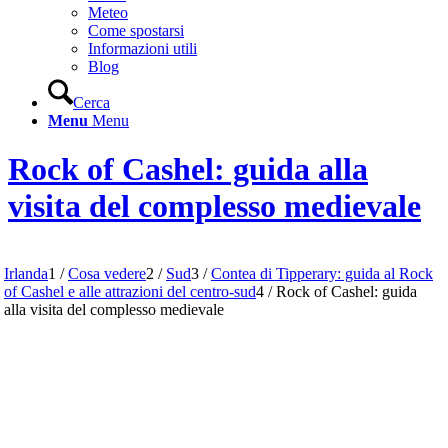
Meteo
Come spostarsi
Informazioni utili
Blog
Cerca
Menu
Menu
Rock of Cashel: guida alla
visita del complesso medievale
Irlanda
1
/
Cosa vedere
2
/
Sud
3
/
Contea di Tipperary: guida al Rock
of Cashel e alle attrazioni del centro-sud
4
/
Rock of Cashel: guida
alla visita del complesso medievale