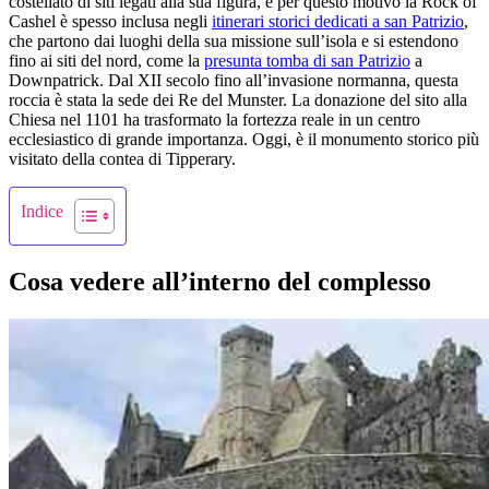
costellato di siti legati alla sua figura, e per questo motivo la Rock of
Cashel è spesso inclusa negli
itinerari storici dedicati a san Patrizio
,
che partono dai luoghi della sua missione sull’isola e si estendono
fino ai siti del nord, come la
presunta tomba di san Patrizio
a
Downpatrick. Dal XII secolo fino all’invasione normanna, questa
roccia è stata la sede dei Re del Munster. La donazione del sito alla
Chiesa nel 1101 ha trasformato la fortezza reale in un centro
ecclesiastico di grande importanza. Oggi, è il monumento storico più
visitato della contea di Tipperary.
Indice
Cosa vedere all’interno del complesso