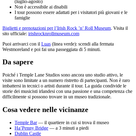
(luglio-agosto)
Non è accessibile ai disabili
I tour possono essere adattati per i visitatori più giovani e le
famiglie
Biglietti e prenotazioni per l’Irish Rock ’n’ Roll Museum
. Visita il
sito ufficiale:
irishrocknrollmuseum.com
Puoi arrivarci con il
Luas
(linea verde): scendi alla fermata
Westmoreland e poi fai una passeggiata di 5 minuti.
Da sapere
Poiché i Temple Lane Studios sono ancora uno studio attivo, le
visite sono limitate a un numero ristretto di partecipanti. Non è raro
imbattersi in tecnici o artisti durante il tour. La guida condivide le
storie dei musicisti irlandesi con una passione e una competenza che
difficilmente si possono trovare in un museo tradizionale.
Cosa vedere nelle vicinanze
Temple Bar
— il quartiere in cui si trova il museo
Ha’Penny Bridge
— a 3 minuti a piedi
Dublin Castle