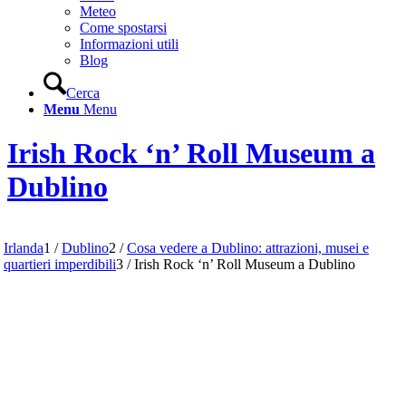
Meteo
Come spostarsi
Informazioni utili
Blog
Cerca
Menu
Menu
Irish Rock ‘n’ Roll Museum a
Dublino
Irlanda
1
/
Dublino
2
/
Cosa vedere a Dublino: attrazioni, musei e
quartieri imperdibili
3
/
Irish Rock ‘n’ Roll Museum a Dublino