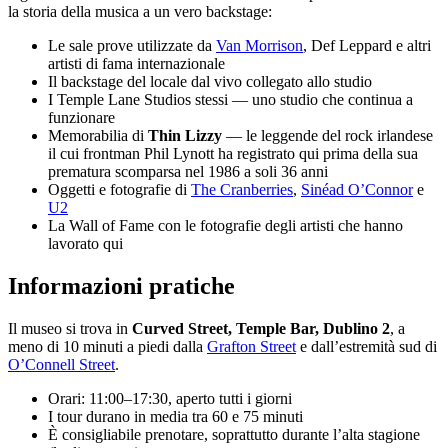
la storia della musica a un vero backstage:
Le sale prove utilizzate da
Van Morrison
, Def Leppard e altri
artisti di fama internazionale
Il backstage del locale dal vivo collegato allo studio
I Temple Lane Studios stessi — uno studio che continua a
funzionare
Memorabilia di
Thin Lizzy
— le leggende del rock irlandese
il cui frontman Phil Lynott ha registrato qui prima della sua
prematura scomparsa nel 1986 a soli 36 anni
Oggetti e fotografie di
The Cranberries
,
Sinéad O’Connor
e
U2
La Wall of Fame con le fotografie degli artisti che hanno
lavorato qui
Informazioni pratiche
Il museo si trova in
Curved Street, Temple Bar, Dublino 2
, a
meno di 10 minuti a piedi dalla
Grafton Street
e dall’estremità sud di
O’Connell Street
.
Orari: 11:00–17:30, aperto tutti i giorni
I tour durano in media tra 60 e 75 minuti
È consigliabile prenotare, soprattutto durante l’alta stagione