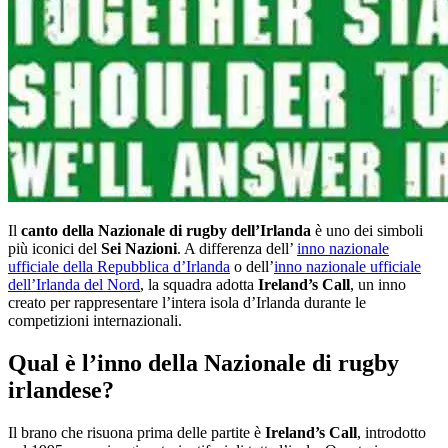
Il
canto della Nazionale di rugby dell’Irlanda
è uno dei simboli
più iconici del
Sei Nazioni
. A differenza dell’
inno nazionale
ufficiale della Repubblica d’Irlanda
o dell’
inno nazionale ufficiale
dell’Irlanda del Nord
, la squadra adotta
Ireland’s Call
, un inno
creato per rappresentare l’intera isola d’Irlanda durante le
competizioni internazionali.
Qual è l’inno della Nazionale di rugby
irlandese?
Il brano che risuona prima delle partite è
Ireland’s Call
, introdotto