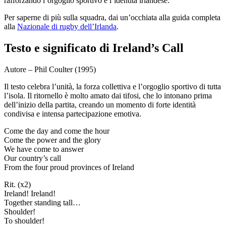
rafforzando l’orgoglio sportivo e l’identità irlandese.
Per saperne di più sulla squadra, dai un’occhiata alla guida completa
alla
Nazionale di rugby dell’Irlanda
.
Testo e significato di Ireland’s Call
Autore – Phil Coulter (1995)
Il testo celebra l’unità, la forza collettiva e l’orgoglio sportivo di tutta
l’isola. Il ritornello è molto amato dai tifosi, che lo intonano prima
dell’inizio della partita, creando un momento di forte identità
condivisa e intensa partecipazione emotiva.
Come the day and come the hour
Come the power and the glory
We have come to answer
Our country’s call
From the four proud provinces of Ireland
Rit. (x2)
Ireland! Ireland!
Together standing tall…
Shoulder!
To shoulder!