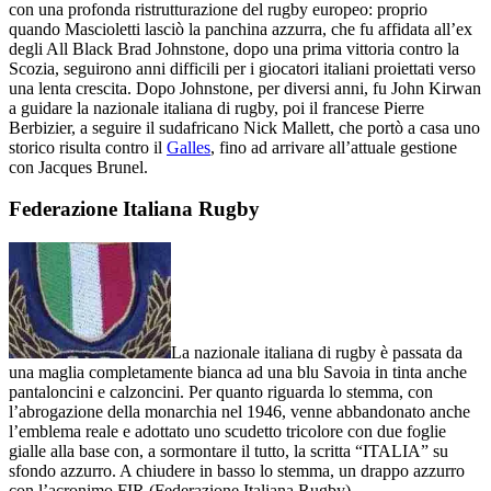
con una profonda ristrutturazione del rugby europeo: proprio
quando Mascioletti lasciò la panchina azzurra, che fu affidata all’ex
degli All Black Brad Johnstone, dopo una prima vittoria contro la
Scozia, seguirono anni difficili per i giocatori italiani proiettati verso
una lenta crescita. Dopo Johnstone, per diversi anni, fu John Kirwan
a guidare la nazionale italiana di rugby, poi il francese Pierre
Berbizier, a seguire il sudafricano Nick Mallett, che portò a casa uno
storico risulta contro il
Galles
, fino ad arrivare all’attuale gestione
con Jacques Brunel.
Federazione Italiana Rugby
La nazionale italiana di rugby è passata da
una maglia completamente bianca ad una blu Savoia in tinta anche
pantaloncini e calzoncini. Per quanto riguarda lo stemma, con
l’abrogazione della monarchia nel 1946, venne abbandonato anche
l’emblema reale e adottato uno scudetto tricolore con due foglie
gialle alla base con, a sormontare il tutto, la scritta “ITALIA” su
sfondo azzurro. A chiudere in basso lo stemma, un drappo azzurro
con l’acronimo FIR (Federazione Italiana Rugby).