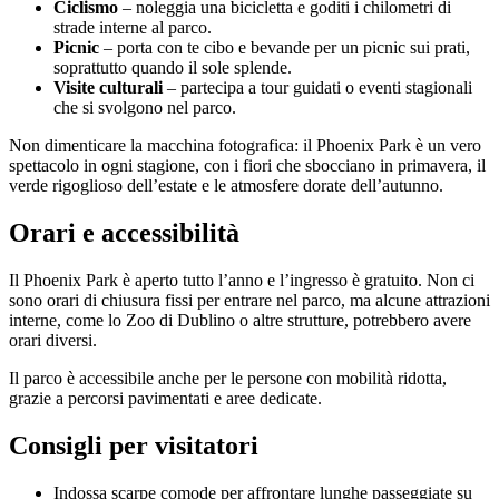
Ciclismo
– noleggia una bicicletta e goditi i chilometri di
strade interne al parco.
Picnic
– porta con te cibo e bevande per un picnic sui prati,
soprattutto quando il sole splende.
Visite culturali
– partecipa a tour guidati o eventi stagionali
che si svolgono nel parco.
Non dimenticare la macchina fotografica: il Phoenix Park è un vero
spettacolo in ogni stagione, con i fiori che sbocciano in primavera, il
verde rigoglioso dell’estate e le atmosfere dorate dell’autunno.
Orari e accessibilità
Il Phoenix Park è aperto tutto l’anno e l’ingresso è gratuito. Non ci
sono orari di chiusura fissi per entrare nel parco, ma alcune attrazioni
interne, come lo Zoo di Dublino o altre strutture, potrebbero avere
orari diversi.
Il parco è accessibile anche per le persone con mobilità ridotta,
grazie a percorsi pavimentati e aree dedicate.
Consigli per visitatori
Indossa scarpe comode per affrontare lunghe passeggiate su