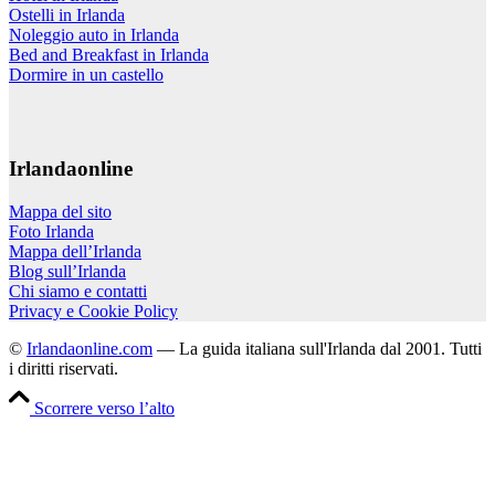
Ostelli in Irlanda
Noleggio auto in Irlanda
Bed and Breakfast in Irlanda
Dormire in un castello
Irlandaonline
Mappa del sito
Foto Irlanda
Mappa dell’Irlanda
Blog sull’Irlanda
Chi siamo e contatti
Privacy e Cookie Policy
©
Irlandaonline.com
— La guida italiana sull'Irlanda dal 2001. Tutti
i diritti riservati.
Scorrere verso l’alto