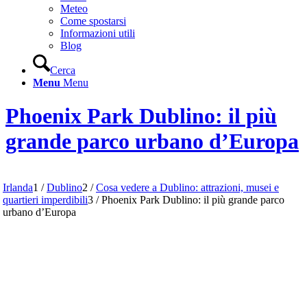
Meteo
Come spostarsi
Informazioni utili
Blog
Cerca
Menu
Menu
Phoenix Park Dublino: il più
grande parco urbano d’Europa
Irlanda
1
/
Dublino
2
/
Cosa vedere a Dublino: attrazioni, musei e
quartieri imperdibili
3
/
Phoenix Park Dublino: il più grande parco
urbano d’Europa