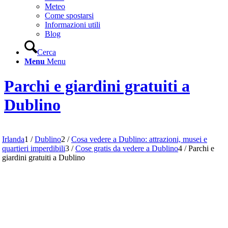
Meteo
Come spostarsi
Informazioni utili
Blog
Cerca
Menu
Menu
Parchi e giardini gratuiti a
Dublino
Irlanda
1
/
Dublino
2
/
Cosa vedere a Dublino: attrazioni, musei e
quartieri imperdibili
3
/
Cose gratis da vedere a Dublino
4
/
Parchi e
giardini gratuiti a Dublino