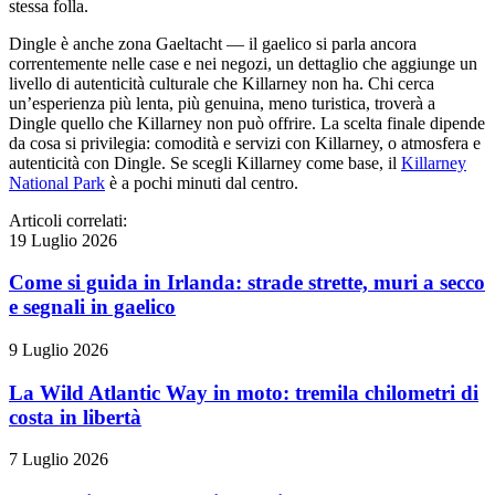
stessa folla.
Dingle è anche zona Gaeltacht — il gaelico si parla ancora
correntemente nelle case e nei negozi, un dettaglio che aggiunge un
livello di autenticità culturale che Killarney non ha. Chi cerca
un’esperienza più lenta, più genuina, meno turistica, troverà a
Dingle quello che Killarney non può offrire. La scelta finale dipende
da cosa si privilegia: comodità e servizi con Killarney, o atmosfera e
autenticità con Dingle. Se scegli Killarney come base, il
Killarney
National Park
è a pochi minuti dal centro.
Articoli correlati:
19 Luglio 2026
Come si guida in Irlanda: strade strette, muri a secco
e segnali in gaelico
9 Luglio 2026
La Wild Atlantic Way in moto: tremila chilometri di
costa in libertà
7 Luglio 2026