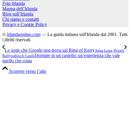
Foto Irlanda
Mappa dell’Irlanda
Blog sull’Irlanda
Chi siamo e contatti
Privacy e Cookie Policy
©
Irlandaonline.com
— La guida italiana sull'Irlanda dal 2001. Tutti
i diritti riservati.
Le soste che Google non trova sul Ring of Kerry
Anna Lupa, Pexels
Dormire in un castello: un’esperienza che vale
Ballynahinch Castle
quello che costa
Scorrere verso l’alto