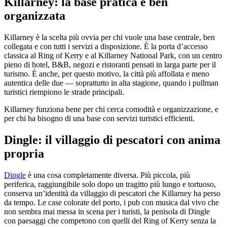
Killarney: la base pratica e ben
organizzata
Killarney è la scelta più ovvia per chi vuole una base centrale, ben
collegata e con tutti i servizi a disposizione. È la porta d’accesso
classica al Ring of Kerry e al Killarney National Park, con un centro
pieno di hotel, B&B, negozi e ristoranti pensati in larga parte per il
turismo. È anche, per questo motivo, la città più affollata e meno
autentica delle due — soprattutto in alta stagione, quando i pullman
turistici riempiono le strade principali.
Killarney funziona bene per chi cerca comodità e organizzazione, e
per chi ha bisogno di una base con servizi turistici efficienti.
Dingle: il villaggio di pescatori con anima
propria
Dingle
è una cosa completamente diversa. Più piccola, più
periferica, raggiungibile solo dopo un tragitto più lungo e tortuoso,
conserva un’identità da villaggio di pescatori che Killarney ha perso
da tempo. Le case colorate del porto, i pub con musica dal vivo che
non sembra mai messa in scena per i turisti, la penisola di Dingle
con paesaggi che competono con quelli del Ring of Kerry senza la