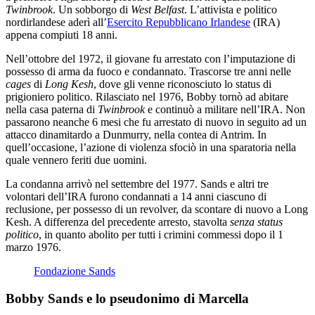
Twinbrook
. Un sobborgo di
West Belfast
. L’attivista e politico
nordirlandese aderì all’
Esercito Repubblicano Irlandese
(IRA)
appena compiuti 18 anni.
Nell’ottobre del 1972, il giovane fu arrestato con l’imputazione di
possesso di arma da fuoco e condannato. Trascorse tre anni nelle
cages
di
Long Kesh
, dove gli venne riconosciuto lo status di
prigioniero politico. Rilasciato nel 1976, Bobby tornò ad abitare
nella casa paterna di
Twinbrook
e continuò a militare nell’IRA. Non
passarono neanche 6 mesi che fu arrestato di nuovo in seguito ad un
attacco dinamitardo a Dunmurry, nella contea di Antrim. In
quell’occasione, l’azione di violenza sfociò in una sparatoria nella
quale vennero feriti due uomini.
La condanna arrivò nel settembre del 1977. Sands e altri tre
volontari dell’IRA furono condannati a 14 anni ciascuno di
reclusione, per possesso di un revolver, da scontare di nuovo a Long
Kesh. A differenza del precedente arresto, stavolta
senza status
politico
, in quanto abolito per tutti i crimini commessi dopo il 1
marzo 1976.
Fondazione Sands
Bobby Sands e lo pseudonimo di Marcella