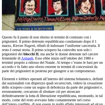
Questo fu il punto di non ritorno in termini di contrasto con i
prigionieri. Il primo detenuto repubblicano condannato dopo il 1
marzo,
Kieran Nugent
, rifiutò di indossare l’uniforme carceraria. Il
resto è ormai storia. Il primo sciopero ha coinvolto non solo i
prigionieri dei
blocchi H
, ma anche le donne detenute nel carcere
femminile di
Armagh
. Esso ebbe inizio nell’ottobre del 1980 e
terminò proprio a ridosso del Natale. Al tempo c’erano le basi per un
accordo e fu fatto uno sforzo enorme in termini di concessioni da
parte dei prigionieri in protesta per giungere a un compromesso.
Elementi e
lobbies
operanti all’interno del sistema britannico, definiti
dai nazionalisti con disprezzo quali
securocrats
, videro la cessazione
dello sciopero come un segno di debolezza da parte dei prigionieri e,
erroneamente, cercarono di sfruttare ciò per stroncare
definitivamente la lotta di liberazione repubblicana, mostrando, in tal
modo, come del resto avevano fatto costantemente nel corso
dell’intero conflitto, di non essere in realtà affatto interessati ad alcun