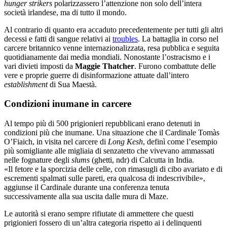
hunger strikers
polarizzassero l’attenzione non solo dell’intera
società irlandese, ma di tutto il mondo.
Al contrario di quanto era accaduto precedentemente per tutti gli altri
decessi e fatti di sangue relativi ai
troubles
. La battaglia in corso nel
carcere britannico venne internazionalizzata, resa pubblica e seguita
quotidianamente dai media mondiali. Nonostante l’ostracismo e i
vari divieti imposti da
Maggie Thatcher
. Furono combattute delle
vere e proprie guerre di disinformazione attuate dall’intero
establishment
di Sua Maestà.
Condizioni inumane in carcere
Al tempo più di 500 prigionieri repubblicani erano detenuti in
condizioni più che inumane. Una situazione che il Cardinale Tomàs
O’Fiaich, in visita nel carcere di
Long Kesh
, definì come l’esempio
più somigliante alle migliaia di senzatetto che vivevano ammassati
nelle fognature degli
slums
(ghetti, ndr) di Calcutta in India.
«Il fetore e la sporcizia delle celle, con rimasugli di cibo avariato e di
escrementi spalmati sulle pareti, era qualcosa di indescrivibile»,
aggiunse il Cardinale durante una conferenza tenuta
successivamente alla sua uscita dalle mura di Maze.
Le autorità si erano sempre rifiutate di ammettere che questi
prigionieri fossero di un’altra categoria rispetto ai i delinquenti