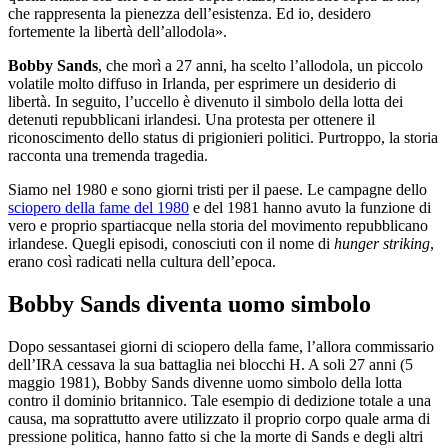
che rappresenta la pienezza dell’esistenza. Ed io, desidero
fortemente la libertà dell’allodola».
Bobby Sands
, che morì a 27 anni, ha scelto l’allodola, un piccolo
volatile molto diffuso in Irlanda, per esprimere un desiderio di
libertà. In seguito, l’uccello è divenuto il simbolo della lotta dei
detenuti repubblicani irlandesi. Una protesta per ottenere il
riconoscimento dello status di prigionieri politici. Purtroppo, la storia
racconta una tremenda tragedia.
Siamo nel 1980 e sono giorni tristi per il paese. Le campagne dello
sciopero della fame del 1980
e del 1981 hanno avuto la funzione di
vero e proprio spartiacque nella storia del movimento repubblicano
irlandese. Quegli episodi, conosciuti con il nome di
hunger striking
,
erano così radicati nella cultura dell’epoca.
Bobby Sands diventa uomo simbolo
Dopo sessantasei giorni di sciopero della fame, l’allora commissario
dell’IRA cessava la sua battaglia nei blocchi H. A soli 27 anni (5
maggio 1981), Bobby Sands divenne uomo simbolo della lotta
contro il dominio britannico. Tale esempio di dedizione totale a una
causa, ma soprattutto avere utilizzato il proprio corpo quale arma di
pressione politica, hanno fatto si che la morte di Sands e degli altri