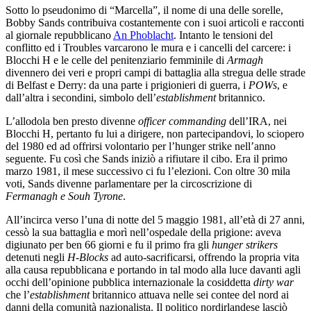
Sotto lo pseudonimo di “Marcella”, il nome di una delle sorelle,
Bobby Sands contribuiva costantemente con i suoi articoli e racconti
al giornale repubblicano
An Phoblacht
. Intanto le tensioni del
conflitto ed i Troubles varcarono le mura e i cancelli del carcere: i
Blocchi H e le celle del penitenziario femminile di
Armagh
divennero dei veri e propri campi di battaglia alla stregua delle strade
di Belfast e Derry: da una parte i prigionieri di guerra, i
POWs
, e
dall’altra i secondini, simbolo dell’
establishment
britannico.
L’allodola ben presto divenne
officer commanding
dell’IRA, nei
Blocchi H, pertanto fu lui a dirigere, non partecipandovi, lo sciopero
del 1980 ed ad offrirsi volontario per l’hunger strike nell’anno
seguente. Fu così che Sands iniziò a rifiutare il cibo. Era il primo
marzo 1981, il mese successivo ci fu l’elezioni. Con oltre 30 mila
voti, Sands divenne parlamentare per la circoscrizione di
Fermanagh e Souh Tyrone
.
All’incirca verso l’una di notte del 5 maggio 1981, all’età di 27 anni,
cessò la sua battaglia e morì nell’ospedale della prigione: aveva
digiunato per ben 66 giorni e fu il primo fra gli
hunger strikers
detenuti negli
H-Blocks
ad auto-sacrificarsi, offrendo la propria vita
alla causa repubblicana e portando in tal modo alla luce davanti agli
occhi dell’opinione pubblica internazionale la cosiddetta
dirty war
che l’
establishment
britannico attuava nelle sei contee del nord ai
danni della comunità nazionalista. Il politico nordirlandese lasciò