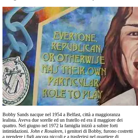
Bobby Sands nacque nel 1954 a Belfast, città a maggioranza
lealista. Aveva due sorelle ed un fratello ed era il maggiore dei
quattro. Nel giugno nel 1972 la famiglia iniziò a subire forti
intimidazioni.
John e Rosaleen
, i genitori di Bobby, furono costretti
a prendere i figli ancora piccoli e a trasferirsi nel quartiere di