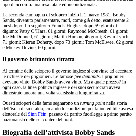
tipo di accordo: una resa totale ed incondizionata.
La seconda campagna di sciopero iniziò il 1 marzo 1981. Bobby
Sands, divenuto parlamentare, morì, come già detto, esattamente 2
mesi dopo. Lo seguirono Francis Hughes, dopo 59 giorni di
digiuno; Patsy O’Hara, 61 giorni; Raymond McCreesh, 61 giorni;
Joe McDonnell, 61 giorni; Martin Hurson, 46 gorni; Kevin Lynch,
71 giorni; Kieran Doherty, dopo 73 giorni; Tom McElwee, 62 giorni
e Mickey Devine, 60 giorni.
Il governo britannico ritratta
Al termine dello sciopero il governo inglese si convinse ad accettare
le richieste dei prigionieri. Le famose
five demands
. I prigionieri
avevano vinto. Bobby Sands aveva vinto. Ma a quale prezzo? In
ogni caso, la linea politica inglese e dei suoi securocrati aveva
dimostrato ancora una volta scarsissima lungimiranza.
Questi scioperi della fame segnarono un
turning point
nella storia
dell’isola di smeraldo, creando le condizioni per la incredibile ascesa
elettorale del
Sinn Fèin
, passato da partito fuorilegge a primo partito
nazionalista delle sei contee del nord.
Biografia dell’attivista Bobby Sands